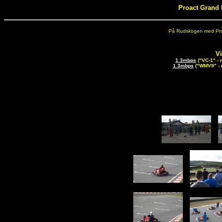
Proact Grand 
På Rudskogen med Proa
Vi
1.3mbps
("VC-1" - 
1.3mbps
("WMV9" - 